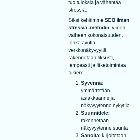
tuo tuloksia ja vähentää
stressiä.
Siksi kehitimme
SEO ilman
stressiä -metodin
: viiden
vaiheen kokonaisuuden,
jonka avulla
verkkonäkyvyyttä
rakennetaan fiksusti,
lempeästi ja liiketoimintaa
tukien:
Syvennä:
ymmärretään
asiakkaanne ja
näkyvyytenne nykytila
Suunnittele:
rakennetaan
näkyvyytenne suunta
Sanoita:
kirjoitetaan