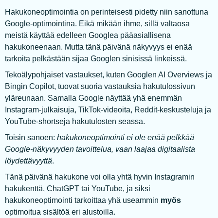
Hakukoneoptimointia on perinteisesti pidetty niin sanottuna
Google-optimointina. Eikä mikään ihme, sillä valtaosa
meistä käyttää edelleen Googlea pääasiallisena
hakukoneenaan. Mutta tänä päivänä näkyvyys ei enää
tarkoita pelkästään sijaa Googlen sinisissä linkeissä.
Tekoälypohjaiset vastaukset, kuten Googlen AI Overviews ja
Bingin Copilot, tuovat suoria vastauksia hakutulossivun
yläreunaan. Samalla Google näyttää yhä enemmän
Instagram-julkaisuja, TikTok-videoita, Reddit-keskusteluja ja
YouTube-shortseja hakutulosten seassa.
Toisin sanoen:
hakukoneoptimointi ei ole enää pelkkää
Google-näkyvyyden tavoittelua, vaan laajaa digitaalista
löydettävyyttä
.
Tänä päivänä hakukone voi olla yhtä hyvin Instagramin
hakukenttä, ChatGPT tai YouTube, ja siksi
hakukoneoptimointi tarkoittaa yhä useammin
myös
optimoitua sisältöä eri alustoilla.