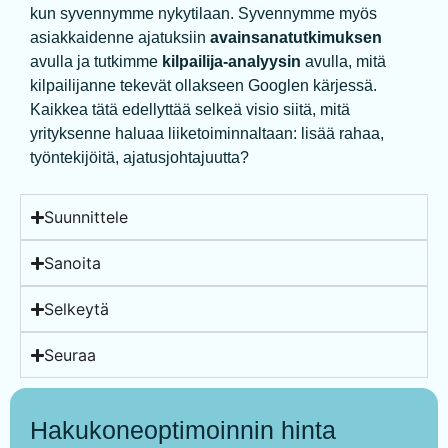
kun syvennymme nykytilaan. Syvennymme myös
asiakkaidenne ajatuksiin
avainsanatutkimuksen
avulla ja tutkimme
kilpailija-analyysin
avulla, mitä
kilpailijanne tekevät ollakseen Googlen kärjessä.
Kaikkea tätä edellyttää selkeä visio siitä, mitä
yrityksenne haluaa liiketoiminnaltaan: lisää rahaa,
työntekijöitä, ajatusjohtajuutta?
Suunnittele
Sanoita
Selkeytä
Seuraa
Hakukoneoptimoinnin hinta