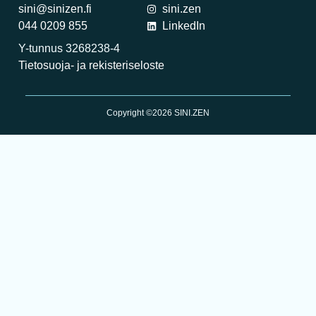
sini@sinizen.fi
sini.zen
044 0209 855
LinkedIn
Y-tunnus 3268238-4
Tietosuoja- ja rekisteriseloste
Copyright ©2026 SINI.ZEN