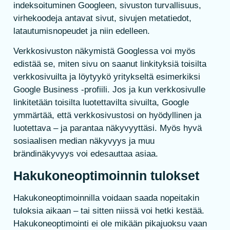
indeksoituminen Googleen, sivuston turvallisuus,
virhekoodeja antavat sivut, sivujen metatiedot,
latautumisnopeudet ja niin edelleen.
Verkkosivuston näkymistä Googlessa voi myös
edistää se, miten sivu on saanut linkityksiä toisilta
verkkosivuilta ja löytyykö yritykseltä esimerkiksi
Google Business -profiili. Jos ja kun verkkosivulle
linkitetään toisilta luotettavilta sivuilta, Google
ymmärtää, että verkkosivustosi on hyödyllinen ja
luotettava – ja parantaa näkyvyyttäsi. Myös hyvä
sosiaalisen median näkyvyys ja muu
brändinäkyvyys voi edesauttaa asiaa.
Hakukoneoptimoinnin tulokset
Hakukoneoptimoinnilla voidaan saada nopeitakin
tuloksia aikaan – tai sitten niissä voi hetki kestää.
Hakukoneoptimointi ei ole mikään pikajuoksu vaan