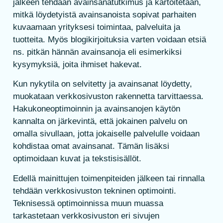
jälkeen tehdään avainsanatutkimus ja kartoitetaan,
mitkä löydetyistä avainsanoista sopivat parhaiten
kuvaamaan yrityksesi toimintaa, palveluita ja
tuotteita. Myös blogikirjoituksia varten voidaan etsiä
ns. pitkän hännän avainsanoja eli esimerkiksi
kysymyksiä, joita ihmiset hakevat.
Kun nykytila on selvitetty ja avainsanat löydetty,
muokataan verkkosivuston rakennetta tarvittaessa.
Hakukoneoptimoinnin ja avainsanojen käytön
kannalta on järkevintä, että jokainen palvelu on
omalla sivullaan, jotta jokaiselle palvelulle voidaan
kohdistaa omat avainsanat. Tämän lisäksi
optimoidaan kuvat ja tekstisisällöt.
Edellä mainittujen toimenpiteiden jälkeen tai rinnalla
tehdään verkkosivuston tekninen optimointi.
Teknisessä optimoinnissa muun muassa
tarkastetaan verkkosivuston eri sivujen