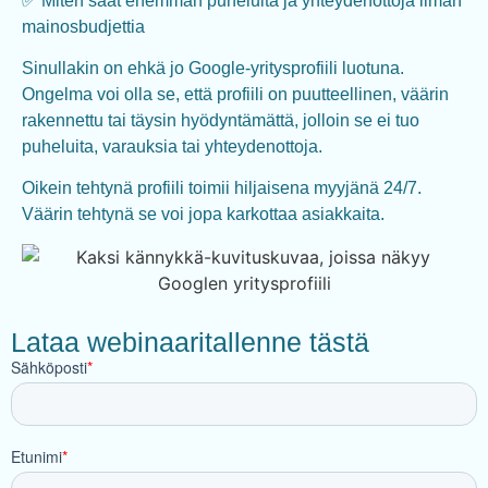
✅ Miten saat enemmän puheluita ja yhteydenottoja ilman
mainosbudjettia
Sinullakin on ehkä jo Google-yritysprofiili luotuna.
Ongelma voi olla se, että profiili on puutteellinen, väärin
rakennettu tai täysin hyödyntämättä, jolloin se ei tuo
puheluita, varauksia tai yhteydenottoja.
Oikein tehtynä profiili toimii hiljaisena myyjänä 24/7.
Väärin tehtynä se voi jopa karkottaa asiakkaita.
Lataa webinaaritallenne tästä