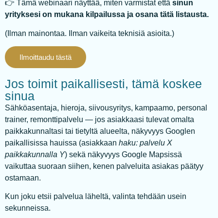
👉 Tämä webinaari näyttää, miten varmistat että
sinun
yrityksesi on mukana kilpailussa ja osana tätä listausta.
(Ilman mainontaa. Ilman vaikeita teknisiä asioita.)
Ilmoittaudu tästä
Jos toimit paikallisesti, tämä koskee
sinua
Sähköasentaja, hieroja, siivousyritys, kampaamo, personal
trainer, remonttipalvelu — jos asiakkaasi tulevat omalta
paikkakunnaltasi tai tietyltä alueelta, näkyvyys Googlen
paikallisissa hauissa (asiakkaan
haku: palvelu X
paikkakunnalla Y
) sekä näkyvyys Google Mapsissä
vaikuttaa suoraan siihen, kenen palveluita asiakas päätyy
ostamaan.
Kun joku etsii palvelua läheltä, valinta tehdään usein
sekunneissa.