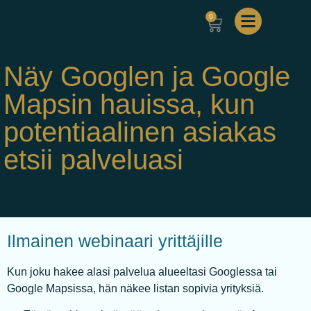
0
Näy Googlen ja Google
Mapsin hauissa, kun
potentiaalinen asiakas
etsii palveluasi
Ilmainen webinaari yrittäjille
Kun joku hakee alasi palvelua alueeltasi Googlessa tai
Google Mapsissa, hän näkee listan sopivia yrityksiä.