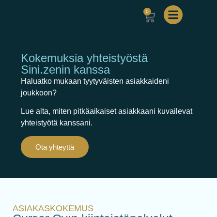
0
Kokemuksia yhteistyöstä
Sini.zenin kanssa
Haluatko mukaan tyytyväisten asiakkaideni
joukkoon?
Lue alta, miten pitkäaikaiset asiakkaani kuvailevat
yhteistyötä kanssani.
Ota yhteyttä
ASIAKASKOKEMUS