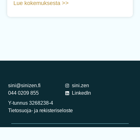
Lue kokemuksesta >>
sini@sinizen.fi
sini.zen
044 0209 855
LinkedIn
Y-tunnus 3268238-4
Tietosuoja- ja rekisteriseloste
Copyright ©2026 SINI.ZEN