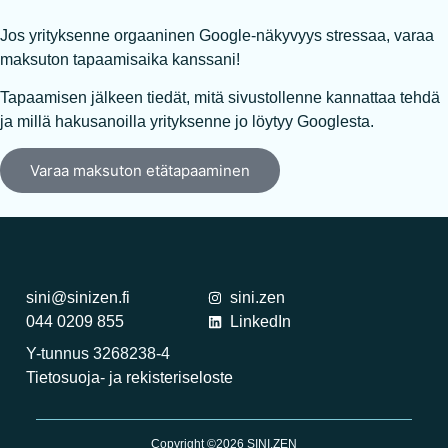
Jos yrityksenne orgaaninen Google-näkyvyys stressaa, varaa
maksuton tapaamisaika kanssani!
Tapaamisen jälkeen tiedät, mitä sivustollenne kannattaa tehdä
ja millä hakusanoilla yrityksenne jo löytyy Googlesta.
Varaa maksuton etätapaaminen
sini@sinizen.fi
sini.zen
044 0209 855
LinkedIn
Y-tunnus 3268238-4
Tietosuoja- ja rekisteriseloste
Copyright ©2026 SINI.ZEN