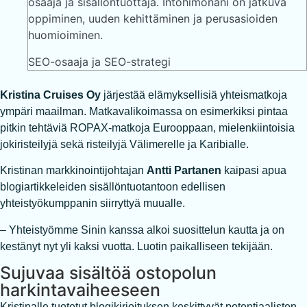
osaaja ja sisällöntuottaja. Intohimonani on jatkuva
oppiminen, uuden kehittäminen ja perusasioiden
huomioiminen.
SEO-osaaja ja SEO-strategi
Kristina Cruises Oy
järjestää elämyksellisiä yhteismatkoja
ympäri maailman. Matkavalikoimassa on esimerkiksi pintaa
pitkin tehtäviä ROPAX-matkoja Eurooppaan, mielenkiintoisia
jokiristeilyjä sekä risteilyjä Välimerelle ja Karibialle.
Kristinan markkinointijohtajan
Antti Partanen
kaipasi apua
blogiartikkeleiden sisällöntuotantoon edellisen
yhteistyökumppanin siirryttyä muualle.
– Yhteistyömme Sinin kanssa alkoi suosittelun kautta ja on
kestänyt nyt yli kaksi vuotta. Luotin paikalliseen tekijään.
Sujuvaa sisältöä ostopolun
harkintavaiheeseen
Kristinalle tuotetut blogikirjoituksen keskittyvät potentiaalisten