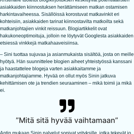
asiakkaiden kiinnostuksen herättämiseen matkan ostamisen
harkintavaiheessa. Sisällöissä korostuvat matkavinkit eri
kohteisiin, asiakkaiden tarinat kiinnostavilta matkoilta sekä
matkanjohtajien vinkit reissuun. Blogiartikkelit ovat
hakukoneoptimoituja, jolloin ne löytyvät Googlesta asiakkaiden
etsiessä vinkkejä matkahaaveisiinsa.
– Sini tuottaa sujuvaa ja asianmukaista sisältöä, josta on meille
hyötyä. Hän suunnittelee blogien aiheet yhteistyössä kanssani
ja haastattelee blogeja varten asiakkaitamme ja
matkanjohtajiamme. Hyvää on ollut myös Sinin jatkuva
kehittämisen ote ja trendien seuraaminen – mikä toimii ja mikä
ei.
”Mitä sitä hyvää vaihtamaan”
Antin mukaan Sinin palvelut sopivat yrityksille, jotka tekevät jo