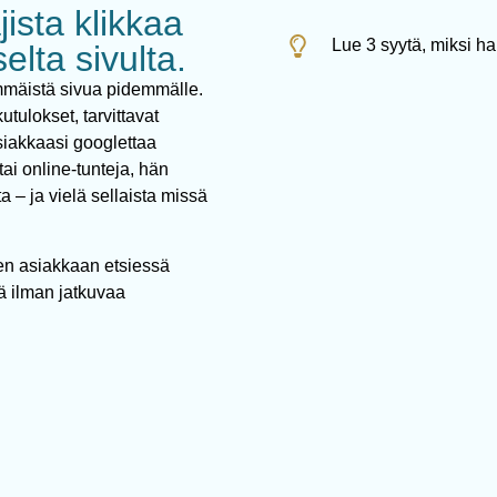
ista klikkaa
Lue 3 syytä, miksi h
elta sivulta.
mmäistä sivua pidemmälle.
tulokset, tarvittavat
asiakkaasi googlettaa
 tai online-tunteja, hän
a – ja vielä sellaista missä
sen asiakkaan etsiessä
ä ilman jatkuvaa
.