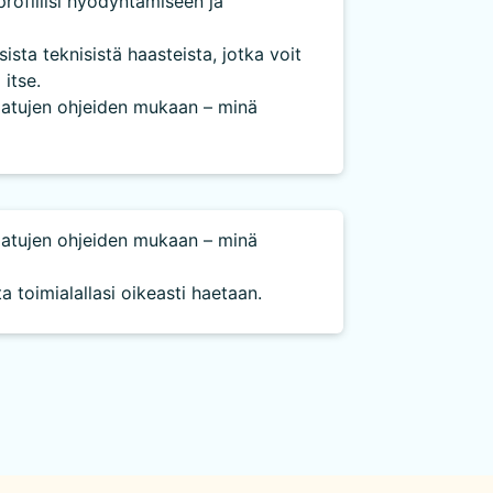
rofiilisi hyödyntämiseen ja
ista teknisistä haasteista, jotka voit
 itse.
saatujen ohjeiden mukaan – minä
saatujen ohjeiden mukaan – minä
a toimialallasi oikeasti haetaan.