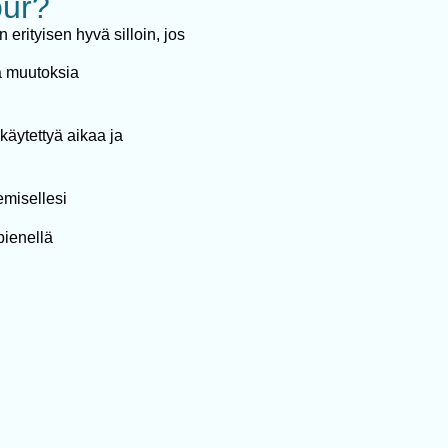
our?
erityisen hyvä silloin, jos
ja muutoksia
käytettyä aikaa ja
emisellesi
pienellä