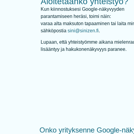
Aloitetaanko yhteistyö?
Kun kiinnostuksesi Google-näkyvyyden
parantamiseen heräsi, toimi näin:
varaa alta maksuton tapaaminen tai laita mi
sähköpostia
sini@sinizen.fi
.
Lupaan, että yhteistyömme aikana mielenra
lisääntyy ja hakukonenäkyvyys paranee.
Onko yrityksenne Google-näk