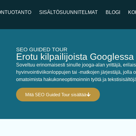
ÖNTUOTANTO
SISÄLTÖSUUNNITELMAT
BLOGI
KO
SEO GUIDED TOUR
Erotu kilpailijoista Googlessa
Soveltuu erinomaisesti sinulle jooga-alan yrittäjä, erilaiste
hyvinvointiviikonloppujen tai -matkojen järjestäjä, jolla 
omatoimista hakukoneoptimoinnin työtä ja tekstisisältö
Mitä SEO Guided Tour sisältää