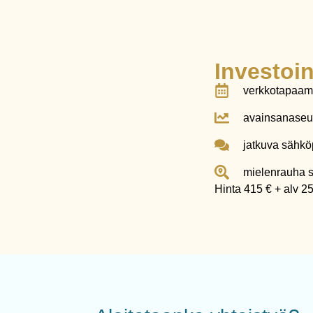
Investoin
verkkotapaami
avainsanaseu
jatkuva sähkö
mielenrauha s
Hinta 415 € + alv 2