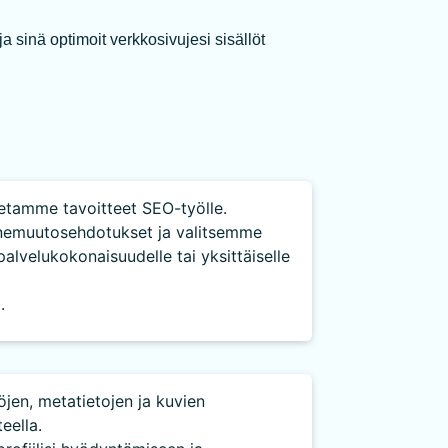
 sinä optimoit verkkosivujesi sisällöt
setamme tavoitteet SEO-työlle.
nnemuutosehdotukset ja valitsemme
palvelukokonaisuudelle tai yksittäiselle
.
töjen, metatietojen ja kuvien
eella.