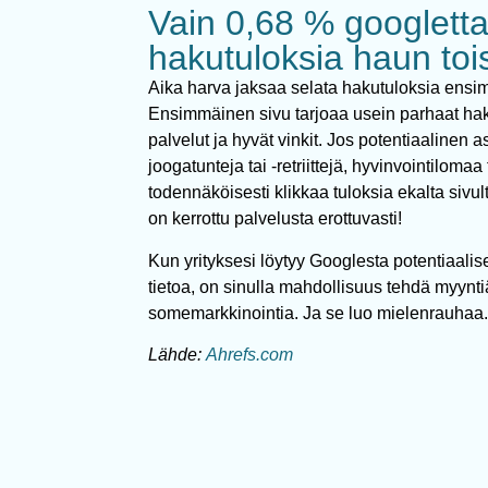
Vain 0,68 % googlettaj
hakutuloksia haun tois
Aika harva jaksaa selata hakutuloksia ensi
Ensimmäinen sivu tarjoaa usein parhaat haku
palvelut ja hyvät vinkit. Jos potentiaalinen 
joogatunteja tai -retriittejä, hyvinvointilomaa
todennäköisesti klikkaa tuloksia ekalta sivult
on kerrottu palvelusta erottuvasti!
Kun yrityksesi löytyy Googlesta potentiaali
tietoa, on sinulla mahdollisuus tehdä myynti
somemarkkinointia. Ja se luo mielenrauhaa
Lähde:
Ahrefs.com