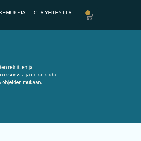
KEMUKSIA
OTA YHTEYTTÄ
0
n retriittien ja
on resurssia ja intoa tehdä
jä ohjeiden mukaan.