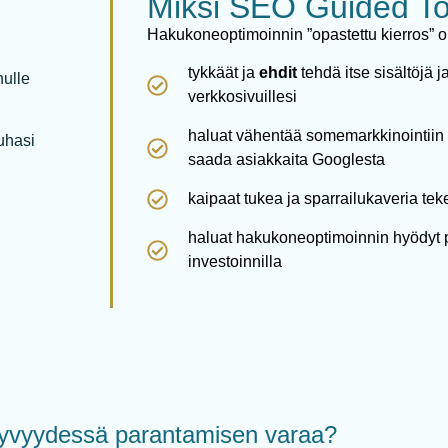
Miksi SEO Guided T
Hakukoneoptimoinnin ”opastettu kierros” on 
tykkäät ja
ehdit
tehdä itse sisältöjä 
nulle
verkkosivuillesi
haluat vähentää somemarkkinointiin 
uhasi
saada asiakkaita Googlesta
kaipaat tukea ja sparrailukaveria tek
haluat hakukoneoptimoinnin hyödyt 
investoinnilla
yvyydessä parantamisen varaa?