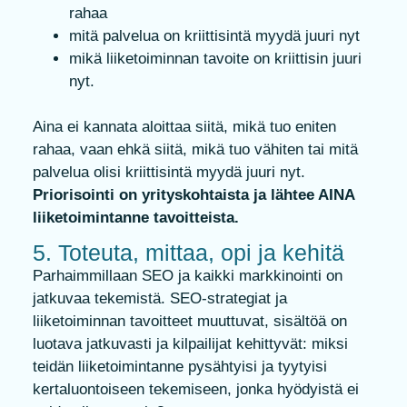
rahaa
mitä palvelua on kriittisintä myydä juuri nyt
mikä liiketoiminnan tavoite on kriittisin juuri
nyt.
Aina ei kannata aloittaa siitä, mikä tuo eniten
rahaa, vaan ehkä siitä, mikä tuo vähiten tai mitä
palvelua olisi kriittisintä myydä juuri nyt.
Priorisointi on yrityskohtaista ja lähtee AINA
liiketoimintanne tavoitteista.
5. Toteuta, mittaa, opi ja kehitä
Parhaimmillaan SEO ja kaikki markkinointi on
jatkuvaa tekemistä. SEO-strategiat ja
liiketoiminnan tavoitteet muuttuvat, sisältöä on
luotava jatkuvasti ja kilpailijat kehittyvät: miksi
teidän liiketoimintanne pysähtyisi ja tyytyisi
kertaluontoiseen tekemiseen, jonka hyödyistä ei