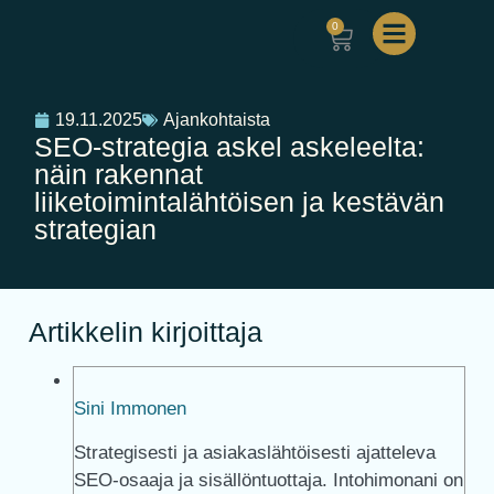
0
19.11.2025
Ajankohtaista
SEO-strategia askel askeleelta:
näin rakennat
liiketoimintalähtöisen ja kestävän
strategian
Artikkelin kirjoittaja
Sini Immonen
Strategisesti ja asiakaslähtöisesti ajatteleva
SEO-osaaja ja sisällöntuottaja. Intohimonani on