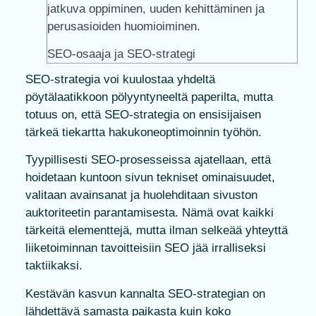
jatkuva oppiminen, uuden kehittäminen ja
perusasioiden huomioiminen.
SEO-osaaja ja SEO-strategi
SEO-strategia voi kuulostaa yhdeltä
pöytälaatikkoon pölyyntyneeltä paperilta, mutta
totuus on, että SEO-strategia on ensisijaisen
tärkeä tiekartta hakukoneoptimoinnin työhön.
Tyypillisesti SEO-prosesseissa ajatellaan, että
hoidetaan kuntoon sivun tekniset ominaisuudet,
valitaan avainsanat ja huolehditaan sivuston
auktoriteetin parantamisesta. Nämä ovat kaikki
tärkeitä elementtejä, mutta ilman selkeää yhteyttä
liiketoiminnan tavoitteisiin SEO jää irralliseksi
taktiikaksi.
Kestävän kasvun kannalta SEO-strategian on
lähdettävä samasta paikasta kuin koko