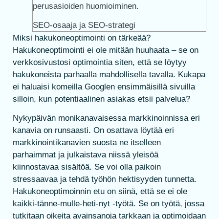
perusasioiden huomioiminen.
SEO-osaaja ja SEO-strategi
Miksi hakukoneoptimointi on tärkeää?
Hakukoneoptimointi ei ole mitään huuhaata – se on
verkkosivustosi optimointia siten, että se löytyy
hakukoneista parhaalla mahdollisella tavalla. Kukapa
ei haluaisi komeilla Googlen ensimmäisillä sivuilla
silloin, kun potentiaalinen asiakas etsii palvelua?
Nykypäivän monikanavaisessa markkinoinnissa eri
kanavia on runsaasti. On osattava löytää eri
markkinointikanavien suosta ne itselleen
parhaimmat ja julkaistava niissä yleisöä
kiinnostavaa sisältöä. Se voi olla paikoin
stressaavaa ja tehdä työhön hektisyyden tunnetta.
Hakukoneoptimoinnin etu on siinä, että se ei ole
kaikki-tänne-mulle-heti-nyt -työtä. Se on työtä, jossa
tutkitaan oikeita avainsanoja tarkkaan ja optimoidaan