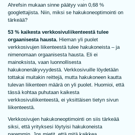
Ahrefsin mukaan sinne päätyy vain 0,68 %
googlettajista. Niin, miksi se hakukoneoptimointi on
tärkeää?
53 % kaikesta verkkosivuliikenteestä tulee
orgaanisesta hausta.
Hieman yli puolet
verkkosivujen liikenteestä tulee hakukoneista – ja
nimenomaan orgaanisesta hausta. Eli ei
mainoksista, vaan luonnollisesta
hakukonenäkyvyydestä. Verkkosivuille löydetään
tottakai muitakin reittejä, mutta hakukoneen kautta
tulevan liikenteen määrä on yli puolet. Huomioi, että
tässä kohtaa puhutaan kaikesta
verkkosivuliikenteestä, ei yksittäisen tietyn sivun
liikenteestä.
Verkkosivujen hakukoneoptimointi on siis tärkeää
siksi, että yrityksesi löytyisi hakukoneista
paremmin. Jos mietit, että mitä kaikkea